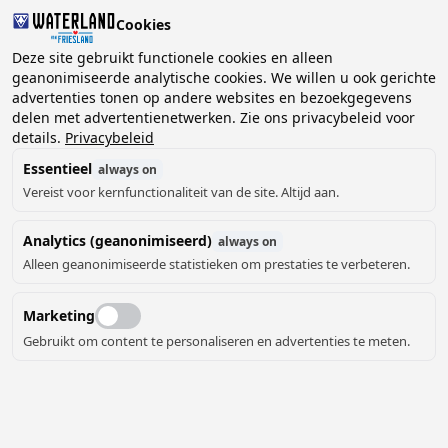
Cookies
2 gasten, 0 huisdieren
Deze site gebruikt functionele cookies en alleen
geanonimiseerde analytische cookies. We willen u ook gerichte
advertenties tonen op andere websites en bezoekgegevens
Kies
delen met advertentienetwerken. Zie ons privacybeleid voor
Kunnen we je helpen?
datum
details.
Privacybeleid
Essentieel
always on
Vereist voor kernfunctionaliteit van de site. Altijd aan.
augustus ‘26
Analytics (geanonimiseerd)
always on
ma
di
wo
do
vr
za
zo
Alleen geanonimiseerde statistieken om prestaties te verbeteren.
Marketing
Gebruikt om content te personaliseren en advertenties te meten.