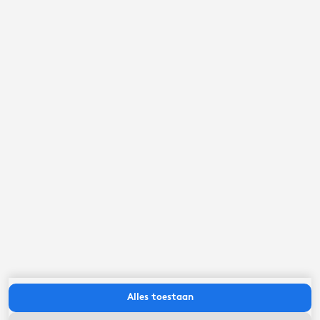
september ‘26
ma
di
wo
do
vr
za
zo
Alles toestaan