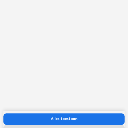
september ‘26
ma
di
wo
do
vr
za
zo
Alles toestaan