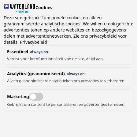
Cookies
2 gasten, 0 huisdieren
Deze site gebruikt functionele cookies en alleen
geanonimiseerde analytische cookies. We willen u ook gerichte
advertenties tonen op andere websites en bezoekgegevens
Kies
delen met advertentienetwerken. Zie ons privacybeleid voor
Kunnen we je helpen?
datum
details.
Privacybeleid
Essentieel
always on
Vereist voor kernfunctionaliteit van de site. Altijd aan.
augustus ‘26
Analytics (geanonimiseerd)
always on
ma
di
wo
do
vr
za
zo
Alleen geanonimiseerde statistieken om prestaties te verbeteren.
Marketing
Gebruikt om content te personaliseren en advertenties te meten.