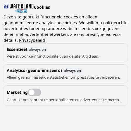
Cookies
2 gasten, 0 huisdieren
Deze site gebruikt functionele cookies en alleen
geanonimiseerde analytische cookies. We willen u ook gerichte
advertenties tonen op andere websites en bezoekgegevens
Kies
delen met advertentienetwerken. Zie ons privacybeleid voor
Kunnen we je helpen?
datum
details.
Privacybeleid
Essentieel
always on
Vereist voor kernfunctionaliteit van de site. Altijd aan.
augustus ‘26
Analytics (geanonimiseerd)
always on
ma
di
wo
do
vr
za
zo
Alleen geanonimiseerde statistieken om prestaties te verbeteren.
Marketing
Gebruikt om content te personaliseren en advertenties te meten.