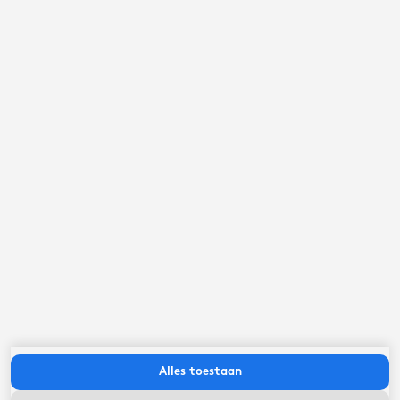
september ‘26
ma
di
wo
do
vr
za
zo
Alles toestaan