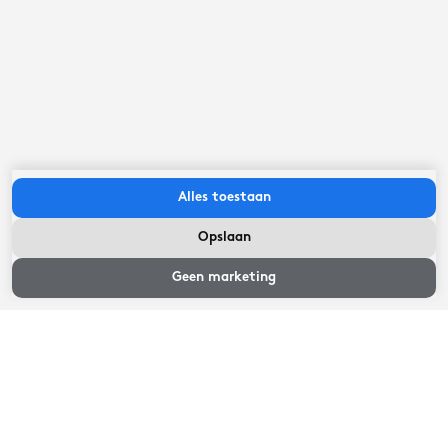
17
kilometer
Belangrijk om te weten
Inchecken tussen:
15:00
uur
-
18:00
uur
Alles toestaan
Uitchecken voor:
10:00
uur
Opslaan
Beschikbaarheid
en prijzen
Geen marketing
Beschikbaarheid en prijzen
Selecteer een aankomst- en vertrekdatum