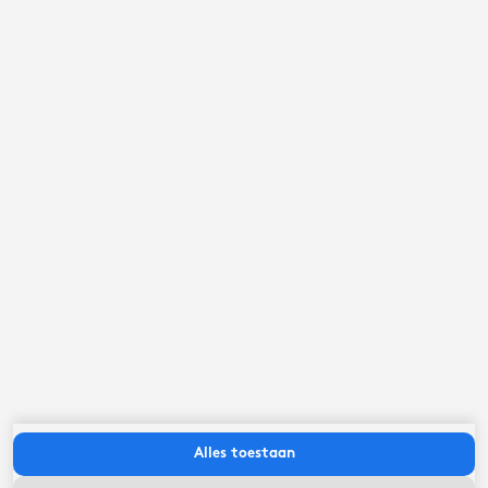
september ‘26
ma
di
wo
do
vr
za
zo
Alles toestaan