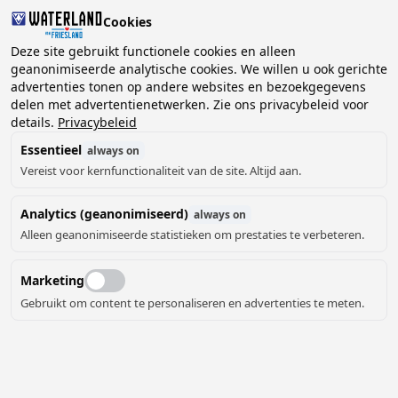
Cookies
2 gasten, 0 huisdieren
Deze site gebruikt functionele cookies en alleen
geanonimiseerde analytische cookies. We willen u ook gerichte
advertenties tonen op andere websites en bezoekgegevens
Kies
delen met advertentienetwerken. Zie ons privacybeleid voor
Kunnen we je helpen?
datum
details.
Privacybeleid
Essentieel
always on
Vereist voor kernfunctionaliteit van de site. Altijd aan.
augustus ‘26
Analytics (geanonimiseerd)
always on
ma
di
wo
do
vr
za
zo
Alleen geanonimiseerde statistieken om prestaties te verbeteren.
Marketing
Gebruikt om content te personaliseren en advertenties te meten.