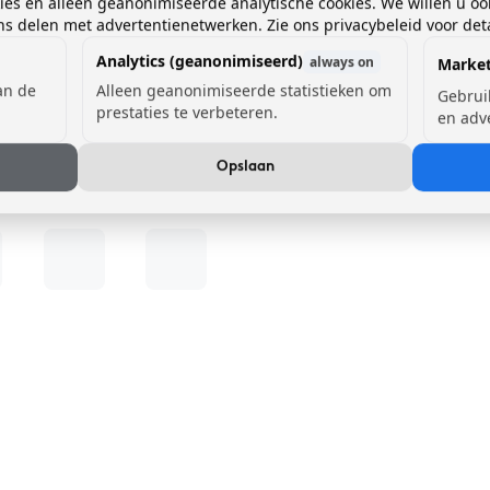
kies en alleen geanonimiseerde analytische cookies. We willen u oo
 delen met advertentienetwerken. Zie ons privacybeleid voor deta
Analytics (geanonimiseerd)
always on
Market
van de
Alleen geanonimiseerde statistieken om
Gebrui
prestaties te verbeteren.
en adv
Opslaan