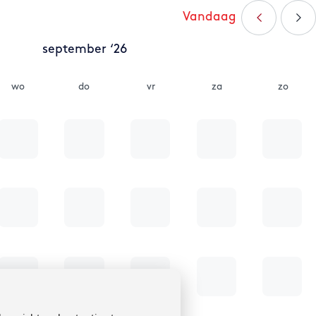
Vandaag
september ‘26
wo
do
vr
za
zo