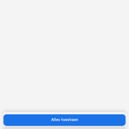
september ‘26
ma
di
wo
do
vr
za
zo
Alles toestaan