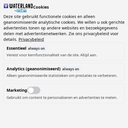
Cookies
2 gasten, 0 huisdieren
Deze site gebruikt functionele cookies en alleen
geanonimiseerde analytische cookies. We willen u ook gerichte
advertenties tonen op andere websites en bezoekgegevens
Kies
delen met advertentienetwerken. Zie ons privacybeleid voor
Kunnen we je helpen?
datum
details.
Privacybeleid
Essentieel
always on
Vereist voor kernfunctionaliteit van de site. Altijd aan.
augustus ‘26
Analytics (geanonimiseerd)
always on
ma
di
wo
do
vr
za
zo
Alleen geanonimiseerde statistieken om prestaties te verbeteren.
Marketing
Gebruikt om content te personaliseren en advertenties te meten.