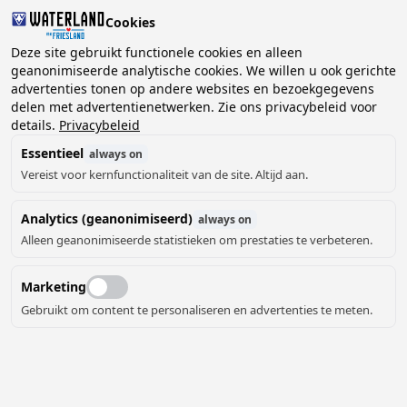
Cookies
2 gasten, 0 huisdieren
Deze site gebruikt functionele cookies en alleen
geanonimiseerde analytische cookies. We willen u ook gerichte
advertenties tonen op andere websites en bezoekgegevens
Kies
delen met advertentienetwerken. Zie ons privacybeleid voor
Kunnen we je helpen?
datum
details.
Privacybeleid
Essentieel
always on
Vereist voor kernfunctionaliteit van de site. Altijd aan.
augustus ‘26
Analytics (geanonimiseerd)
always on
ma
di
wo
do
vr
za
zo
Alleen geanonimiseerde statistieken om prestaties te verbeteren.
Marketing
Gebruikt om content te personaliseren en advertenties te meten.