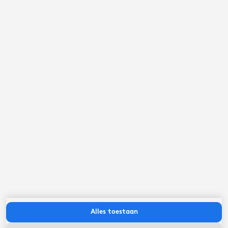
september ‘26
ma
di
wo
do
vr
za
zo
Alles toestaan