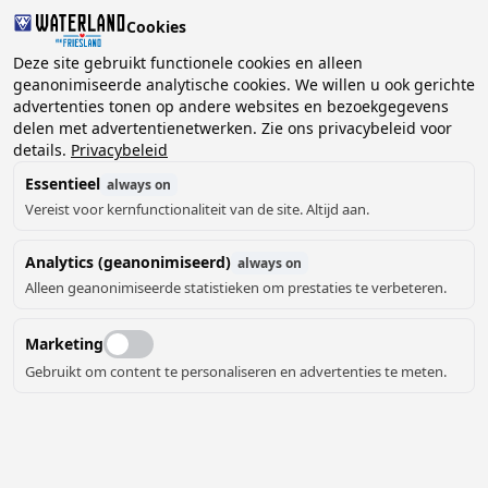
Cookies
2 gasten, 0 huisdieren
Deze site gebruikt functionele cookies en alleen
geanonimiseerde analytische cookies. We willen u ook gerichte
advertenties tonen op andere websites en bezoekgegevens
Kies
delen met advertentienetwerken. Zie ons privacybeleid voor
Kunnen we je helpen?
datum
details.
Privacybeleid
Essentieel
always on
Vereist voor kernfunctionaliteit van de site. Altijd aan.
augustus ‘26
Analytics (geanonimiseerd)
always on
ma
di
wo
do
vr
za
zo
Alleen geanonimiseerde statistieken om prestaties te verbeteren.
Marketing
Gebruikt om content te personaliseren en advertenties te meten.