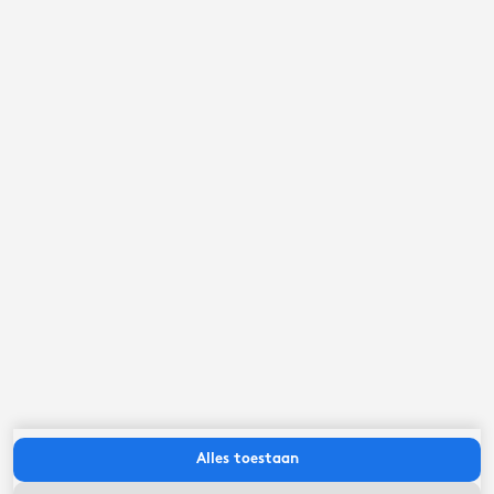
september ‘26
ma
di
wo
do
vr
za
zo
Alles toestaan