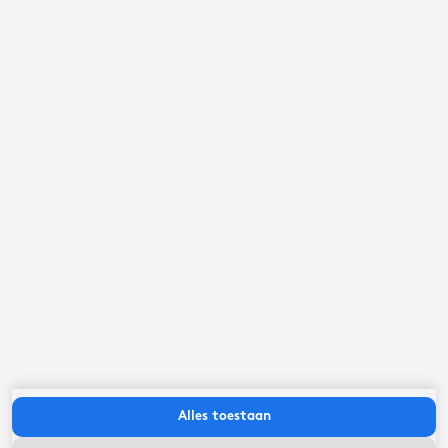
september ‘26
ma
di
wo
do
vr
za
zo
Alles toestaan