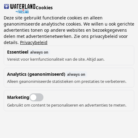
Cookies
2 gasten, 0 huisdieren
Deze site gebruikt functionele cookies en alleen
geanonimiseerde analytische cookies. We willen u ook gerichte
advertenties tonen op andere websites en bezoekgegevens
Kies
delen met advertentienetwerken. Zie ons privacybeleid voor
Kunnen we je helpen?
datum
details.
Privacybeleid
Essentieel
always on
Vereist voor kernfunctionaliteit van de site. Altijd aan.
augustus ‘26
Analytics (geanonimiseerd)
always on
ma
di
wo
do
vr
za
zo
Alleen geanonimiseerde statistieken om prestaties te verbeteren.
Marketing
Gebruikt om content te personaliseren en advertenties te meten.