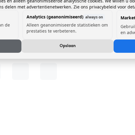
kies en alleen geanonimiseerde analytische cookies. We willen u oo
 delen met advertentienetwerken. Zie ons privacybeleid voor deta
Analytics (geanonimiseerd)
always on
Market
van de
Alleen geanonimiseerde statistieken om
Gebrui
prestaties te verbeteren.
en adv
Opslaan