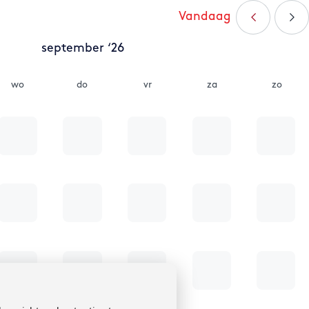
Vandaag
september ‘26
wo
do
vr
za
zo