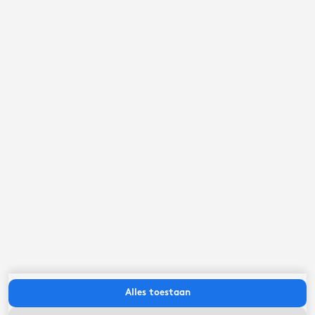
september ‘26
ma
di
wo
do
vr
za
zo
Alles toestaan