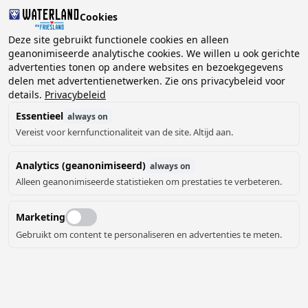
Cookies
2 gasten, 0 huisdieren
Deze site gebruikt functionele cookies en alleen
geanonimiseerde analytische cookies. We willen u ook gerichte
advertenties tonen op andere websites en bezoekgegevens
Kies
delen met advertentienetwerken. Zie ons privacybeleid voor
Kunnen we je helpen?
datum
details.
Privacybeleid
Essentieel
always on
Vereist voor kernfunctionaliteit van de site. Altijd aan.
augustus ‘26
Analytics (geanonimiseerd)
always on
ma
di
wo
do
vr
za
zo
Alleen geanonimiseerde statistieken om prestaties te verbeteren.
Marketing
Gebruikt om content te personaliseren en advertenties te meten.