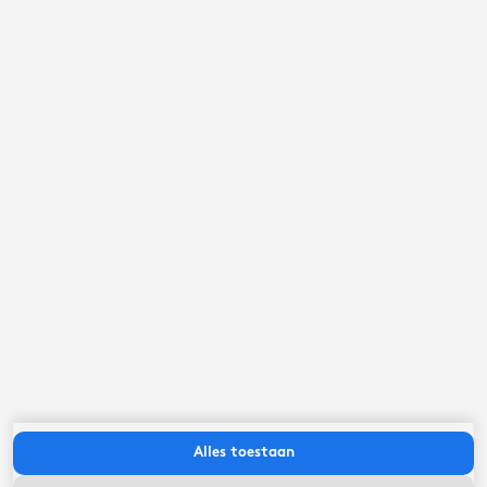
september ‘26
ma
di
wo
do
vr
za
zo
Alles toestaan