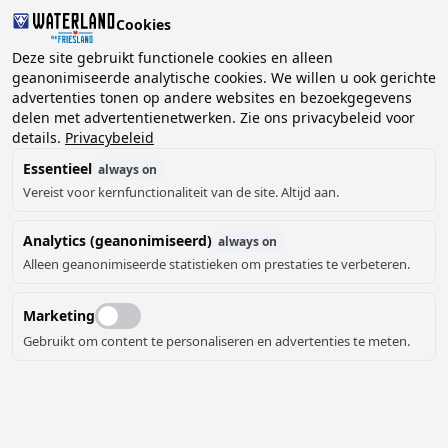
Cookies
2 gasten, 0 huisdieren
Deze site gebruikt functionele cookies en alleen
geanonimiseerde analytische cookies. We willen u ook gerichte
advertenties tonen op andere websites en bezoekgegevens
Kies
delen met advertentienetwerken. Zie ons privacybeleid voor
Kunnen we je helpen?
datum
details.
Privacybeleid
Essentieel
always on
Vereist voor kernfunctionaliteit van de site. Altijd aan.
augustus ‘26
Analytics (geanonimiseerd)
always on
ma
di
wo
do
vr
za
zo
Alleen geanonimiseerde statistieken om prestaties te verbeteren.
Marketing
Gebruikt om content te personaliseren en advertenties te meten.