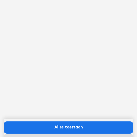
september ‘26
ma
di
wo
do
vr
za
zo
Alles toestaan