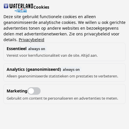
Cookies
2 gasten, 0 huisdieren
Deze site gebruikt functionele cookies en alleen
geanonimiseerde analytische cookies. We willen u ook gerichte
advertenties tonen op andere websites en bezoekgegevens
Kies
delen met advertentienetwerken. Zie ons privacybeleid voor
Kunnen we je helpen?
datum
details.
Privacybeleid
Essentieel
always on
Vereist voor kernfunctionaliteit van de site. Altijd aan.
augustus ‘26
Analytics (geanonimiseerd)
always on
ma
di
wo
do
vr
za
zo
Alleen geanonimiseerde statistieken om prestaties te verbeteren.
Marketing
Gebruikt om content te personaliseren en advertenties te meten.