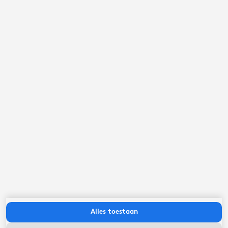
september ‘26
ma
di
wo
do
vr
za
zo
Alles toestaan