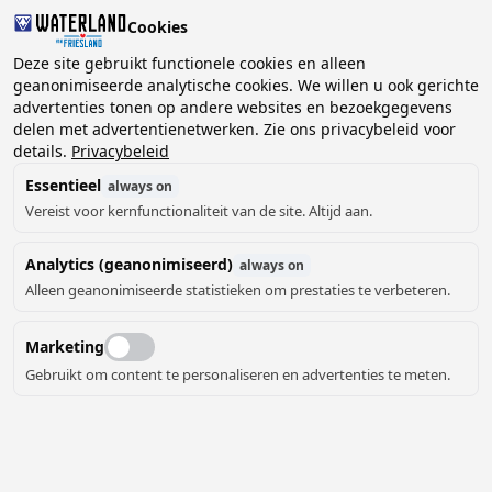
Cookies
2 gasten, 0 huisdieren
Deze site gebruikt functionele cookies en alleen
geanonimiseerde analytische cookies. We willen u ook gerichte
advertenties tonen op andere websites en bezoekgegevens
Kies
delen met advertentienetwerken. Zie ons privacybeleid voor
Kunnen we je helpen?
datum
details.
Privacybeleid
Essentieel
always on
Vereist voor kernfunctionaliteit van de site. Altijd aan.
augustus ‘26
Analytics (geanonimiseerd)
always on
ma
di
wo
do
vr
za
zo
Alleen geanonimiseerde statistieken om prestaties te verbeteren.
Marketing
Gebruikt om content te personaliseren en advertenties te meten.