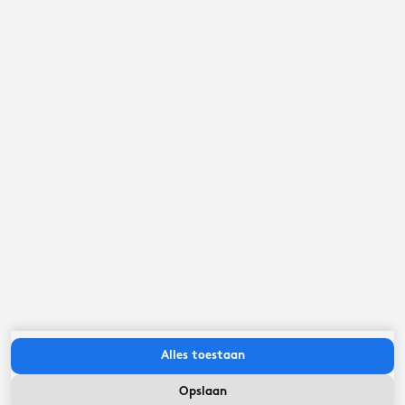
Een Elfsteden stad
10,5
kilometer
IJsselmeerkust
26,1
kilometer
Belangrijk om te weten
Inchecken tussen:
13:00
uur
-
16:30
uur
Uitchecken voor:
09:00
uur
Alles toestaan
Opslaan