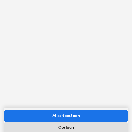
Een Elfsteden stad
10,5
kilometer
IJsselmeerkust
26,1
kilometer
Belangrijk om te weten
Inchecken tussen:
13:00
uur
-
16:30
uur
Uitchecken voor:
09:00
uur
Alles toestaan
Opslaan