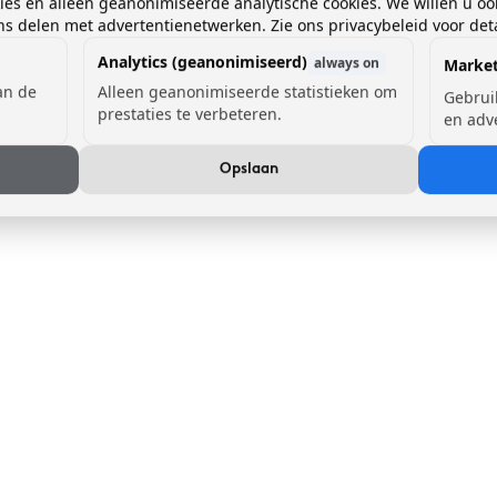
kies en alleen geanonimiseerde analytische cookies. We willen u oo
 delen met advertentienetwerken. Zie ons privacybeleid voor deta
Analytics (geanonimiseerd)
always on
Market
van de
Alleen geanonimiseerde statistieken om
Gebrui
prestaties te verbeteren.
en adv
Opslaan