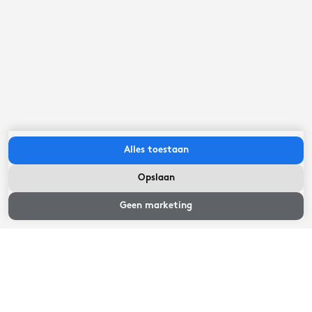
1
beoordelingen
9
Fantastisch
Activiteit
9
Gastvrijheid
9
Alles toestaan
Prijs/kwaliteit
9
Opslaan
Bekijk tijden
Geen marketing
Geweldig, goed georganiseerd, aardige
bemanning en veel gezien.
Zwaag,
juli 2026
9