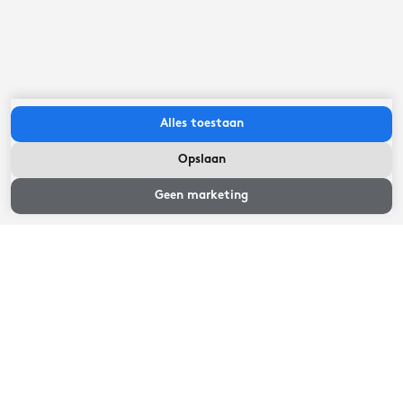
Fietsverhuur
Restaurant
Lees meer
Lees meer
Alles toestaan
Opslaan
Ligging
Geen marketing
Varen, fietsen, wandelen, golfen, vissen of genieten van
wellness: dit kan allemaal. Het vakantiepark ligt in een
prachtige, waterrijke omgeving waar allerlei (sportieve)
activiteiten te ondernemen zijn. Ga de natuur in en
geniet!
Lees meer