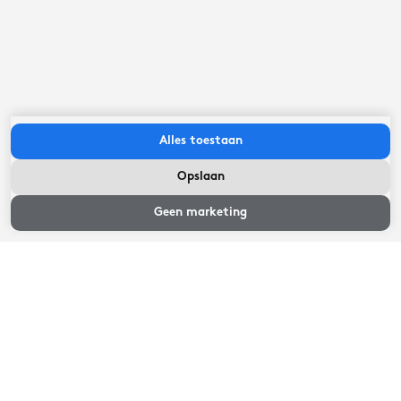
Sauna gedeeld
Lees meer
Alles toestaan
Opslaan
Ligging
Geen marketing
Het vakantiepark 'Vakantiehuisjes Marsherne' ligt in
het knusse dorpje Poppenwier, gelegen tussen Sneek en
Grou. In 10 autominuten ben je in Grou waar je
boodschappen kunt doen. Vanuit Poppenwier kun je
prachtige fiets- en wandeltochten maken en Zuidwest
Friesland ontdekken.
Lees meer