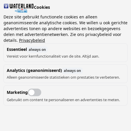
Cookies
Deze site gebruikt functionele cookies en alleen
geanonimiseerde analytische cookies. We willen u ook gerichte
advertenties tonen op andere websites en bezoekgegevens
5 redenen om bij ons te boeken!
delen met advertentienetwerken. Zie ons privacybeleid voor
details.
Privacybeleid
Geen reserveringskosten
Veilig en zeker boeken
Experts in de regio
Lokaal boeken
Beste prijs
Essentieel
always on
2 gasten, 0 huisdieren
Kies datum
Vereist voor kernfunctionaliteit van de site. Altijd aan.
Analytics (geanonimiseerd)
always on
Alleen geanonimiseerde statistieken om prestaties te verbeteren.
Marketing
Gebruikt om content te personaliseren en advertenties te meten.