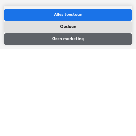
Alles toestaan
Beschikbaarheid en prijzen
Opslaan
Beschikbaarheid
en prijzen
Geen marketing
Beoordelingen van gasten
1
beoordelingen
8,8
Heerlijk
Ligging
9
Onderhoud
9