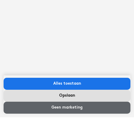
10
Uitmuntend
Activiteit
10
Gastvrijheid
10
Prijs/kwaliteit
10
Alles toestaan
Geweldige rondvaart met fantastische
Opslaan
crew.
Heerenveen,
juli 2026
Bekijk tijden
Geen marketing
10
Het was echt geweldig en super service, het
mooie weer help ook mee.